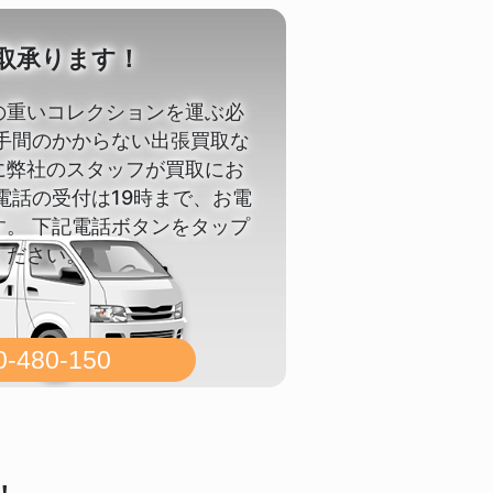
取承ります！
の重いコレクションを運ぶ必
 手間のかからない出張買取な
に弊社のスタッフが買取にお
電話の受付は19時まで、お電
す。 下記電話ボタンをタップ
ください。
0-480-150