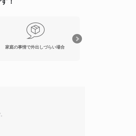
です！
家庭の事情で外出しづらい場合
家庭の事情で
ぞ。