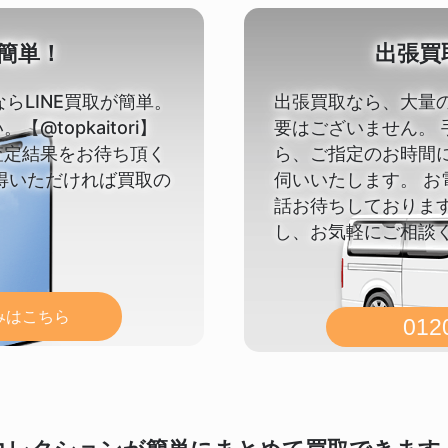
が簡単！
出張買
ならLINE買取が簡単。
出張買取なら、大量
@topkaitori】
要はございません。
査定結果をお待ち頂く
ら、ご指定のお時間
得いただければ買取の
伺いいたします。 お
話お待ちしておりま
し、お気軽にご相談
込みはこちら
012