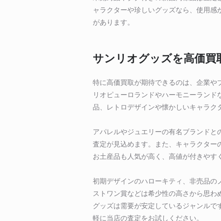
ャラクターや珍しいグッズなら、使用感
があります。
サンリオグッズを高価買
特に高価買取が期待できるのは、企業や
リオピューロランドやハーモニーランド
品、レトロデザインや懐かしいキャラク
アパレルやジュエリーの有名ブランドと
査定が見込めます。また、キャラクター
お土産品も人気が高く、高値が付きやす
初期デザインのハローキティ、非売品の
ストワン賞などは希少性の高さから思わ
グッズは需要が安定しているジャンルで
軽に当店の査定をお試しください。